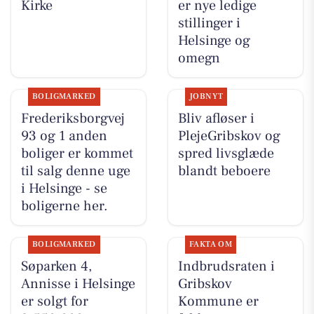
Kirke
er nye ledige
stillinger i
Helsinge og
omegn
BOLIGMARKED
JOBNYT
Frederiksborgvej
Bliv afløser i
93 og 1 anden
PlejeGribskov og
boliger er kommet
spred livsglæde
til salg denne uge
blandt beboere
i Helsinge - se
boligerne her.
BOLIGMARKED
FAKTA OM
Søparken 4,
Indbrudsraten i
Annisse i Helsinge
Gribskov
er solgt for
Kommune er