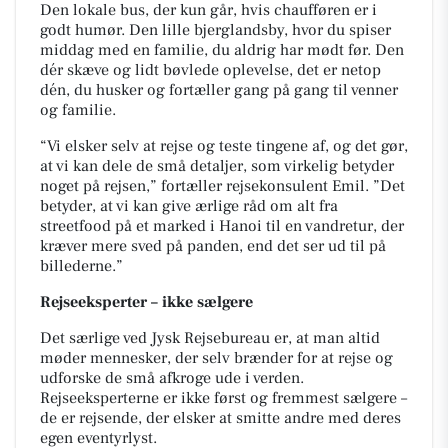
Den lokale bus, der kun går, hvis chaufføren er i
godt humør. Den lille bjerglandsby, hvor du spiser
middag med en familie, du aldrig har mødt før. Den
dér skæve og lidt bøvlede oplevelse, det er netop
dén, du husker og fortæller gang på gang til venner
og familie.
“Vi elsker selv at rejse og teste tingene af, og det gør,
at vi kan dele de små detaljer, som virkelig betyder
noget på rejsen,” fortæller rejsekonsulent Emil. ”Det
betyder, at vi kan give ærlige råd om alt fra
streetfood på et marked i Hanoi til en vandretur, der
kræver mere sved på panden, end det ser ud til på
billederne.”
Rejseeksperter – ikke sælgere
Det særlige ved Jysk Rejsebureau er, at man altid
møder mennesker, der selv brænder for at rejse og
udforske de små afkroge ude i verden.
Rejseeksperterne er ikke først og fremmest sælgere –
de er rejsende, der elsker at smitte andre med deres
egen eventyrlyst.