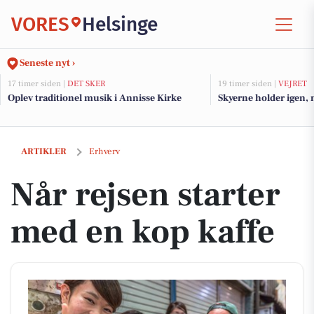
VORES
Helsinge
Seneste nyt ›
17 timer siden |
DET SKER
19 timer siden |
VEJRET
Oplev traditionel musik i Annisse Kirke
Skyerne holder igen, 
Når rejsen starter med en kop kaffe
ARTIKLER
Erhverv
Når rejsen starter
med en kop kaffe