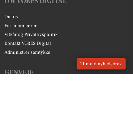
OM VORES DIGITAL
Om os
For annoncører
Vilkår og Privatlivspolitik
Kontakt VORES Digital
Administrer samtykke
Tilmeld nyhedsbrev
GENVEJE
Seneste nyt fra Helsinge
Vores lokale erhverv
Kalenderen for Helsinge
Fakta om Helsinge
Erhvervsartikler
Gribskov Kommune