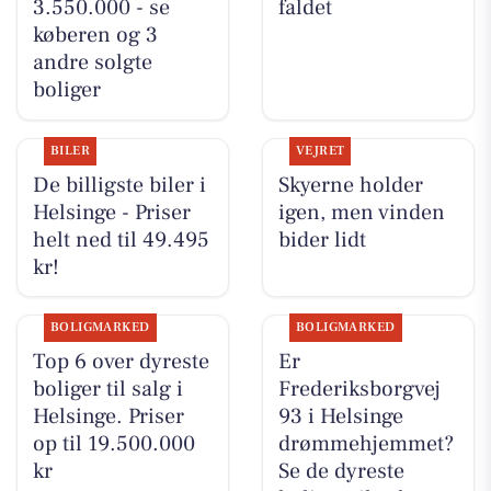
3.550.000 - se
faldet
køberen og 3
andre solgte
boliger
BILER
VEJRET
De billigste biler i
Skyerne holder
Helsinge - Priser
igen, men vinden
helt ned til 49.495
bider lidt
kr!
BOLIGMARKED
BOLIGMARKED
Top 6 over dyreste
Er
boliger til salg i
Frederiksborgvej
Helsinge. Priser
93 i Helsinge
op til 19.500.000
drømmehjemmet?
kr
Se de dyreste