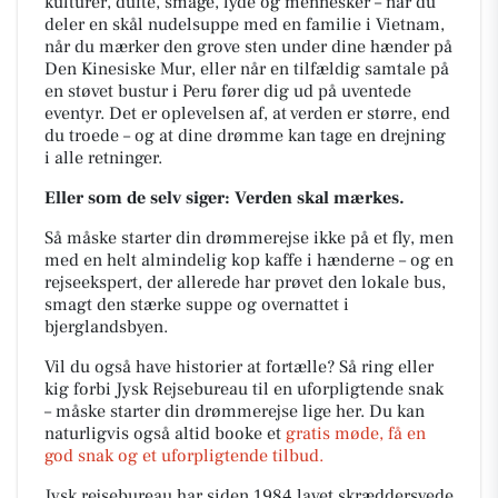
kulturer, dufte, smage, lyde og mennesker – når du
deler en skål nudelsuppe med en familie i Vietnam,
når du mærker den grove sten under dine hænder på
Den Kinesiske Mur, eller når en tilfældig samtale på
en støvet bustur i Peru fører dig ud på uventede
eventyr. Det er oplevelsen af, at verden er større, end
du troede – og at dine drømme kan tage en drejning
i alle retninger.
Eller som de selv siger: Verden skal mærkes.
Så måske starter din drømmerejse ikke på et fly, men
med en helt almindelig kop kaffe i hænderne – og en
rejseekspert, der allerede har prøvet den lokale bus,
smagt den stærke suppe og overnattet i
bjerglandsbyen.
Vil du også have historier at fortælle? Så ring eller
kig forbi Jysk Rejsebureau til en uforpligtende snak
– måske starter din drømmerejse lige her. Du kan
naturligvis også altid booke et
gratis møde, få en
god snak og et uforpligtende tilbud.
Jysk rejsebureau har siden 1984 lavet skræddersyede