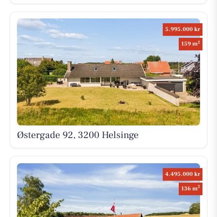
5.995.000 kr
2
159 m
Østergade 92, 3200 Helsinge
4.495.000 kr
2
136 m