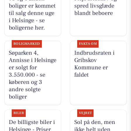
boliger er kommet
spred livsglæde
til salg denne uge
blandt beboere
i Helsinge - se
boligerne her.
BOLIGMARKED
FAKTA OM
Søparken 4,
Indbrudsraten i
Annisse i Helsinge
Gribskov
er solgt for
Kommune er
3.550.000 - se
faldet
køberen og 3
andre solgte
boliger
BILER
VEJRET
De billigste biler i
Sol på den, men
Helsinge - Priser
ikke helt uden