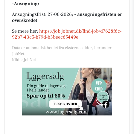
-Ansøgning:
Ansøgningsfrist: 27-06-2026;
- ansøgningsfristen er
overskredet
Se mere her:
https://job.jobnet.dk/find-job/d7628f6c-
92b7-43c5-b79d-b3beec65449e
Data er automatisk hentet fra eksterne kilder, herunder
JobNet.
Kilde: JobNet