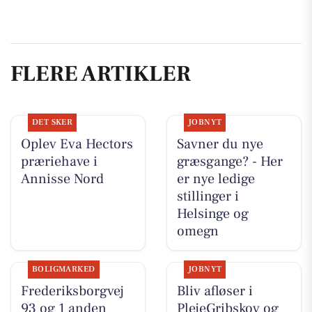
FLERE ARTIKLER
DET SKER
JOBNYT
Oplev Eva Hectors
Savner du nye
præriehave i
græsgange? - Her
Annisse Nord
er nye ledige
stillinger i
Helsinge og
omegn
BOLIGMARKED
JOBNYT
Frederiksborgvej
Bliv afløser i
93 og 1 anden
PlejeGribskov og