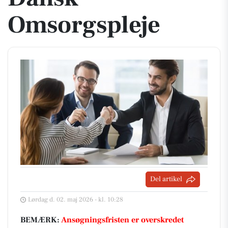
Omsorgspleje
Del artikel
Lørdag d. 02. maj 2026 - kl. 10:28
BEMÆRK:
Ansøgningsfristen er overskredet