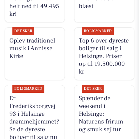
helt ned til 49.495
blæst
kr!
DET SKER
BOLIGMARKED
Oplev traditionel
Top 6 over dyreste
musik i Annisse
boliger til salg i
Kirke
Helsinge. Priser
op til 19.500.000
kr
BOLIGMARKED
DET SKER
Er
Spændende
Frederiksborgvej
weekend i
93 i Helsinge
Helsinge:
drømmehjemmet?
Naturens frirum
Se de dyreste
og smuk sejltur
boliger til salg nu