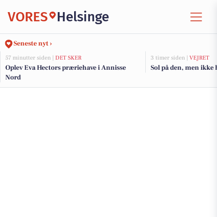
VORES
Helsinge
Seneste nyt ›
57 minutter siden |
DET SKER
3 timer siden |
VEJRET
Oplev Eva Hectors præriehave i Annisse
Sol på den, men ikke 
Nord