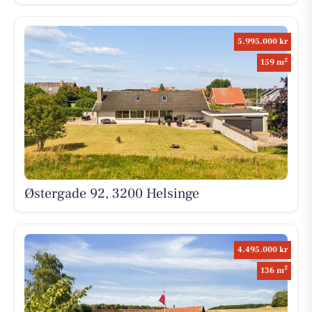
5.995.000 kr
2
159 m
Østergade 92, 3200 Helsinge
4.495.000 kr
2
136 m