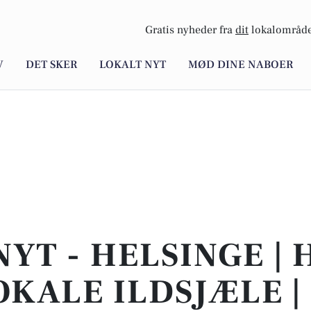
Gratis nyheder fra
dit
lokalområde
V
DET SKER
LOKALT NYT
MØD DINE NABOER
NYT - HELSINGE | 
OKALE ILDSJÆLE |