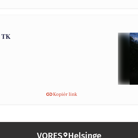
e TK
Kopiér link
VORES
Helsinge