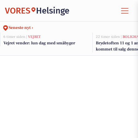
VORES
Helsinge
Seneste nyt ›
6 timer siden |
VEJRET
22 timer siden |
BOLIGM
Vejret vender: lun dag med småbyger
Brydetoften 11 og 1 a
kommet til salg denne 
boligerne her.