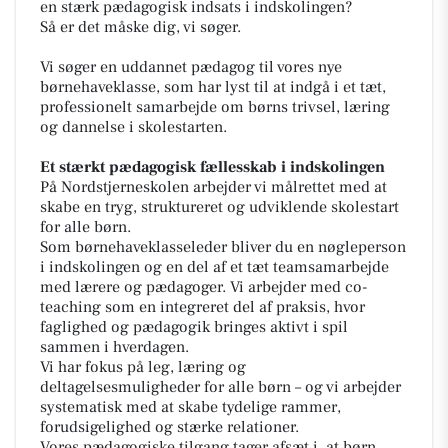
en stærk pædagogisk indsats i indskolingen?
Så er det måske dig, vi søger.
Vi søger en uddannet pædagog til vores nye
børnehaveklasse, som har lyst til at indgå i et tæt,
professionelt samarbejde om børns trivsel, læring
og dannelse i skolestarten.
Et stærkt pædagogisk fællesskab i indskolingen
På Nordstjerneskolen arbejder vi målrettet med at
skabe en tryg, struktureret og udviklende skolestart
for alle børn.
Som børnehaveklasseleder bliver du en nøgleperson
i indskolingen og en del af et tæt teamsamarbejde
med lærere og pædagoger. Vi arbejder med co-
teaching som en integreret del af praksis, hvor
faglighed og pædagogik bringes aktivt i spil
sammen i hverdagen.
Vi har fokus på leg, læring og
deltagelsesmuligheder for alle børn – og vi arbejder
systematisk med at skabe tydelige rammer,
forudsigelighed og stærke relationer.
Vores pædagogiske tilgang tager afsæt i, at børn