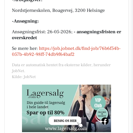
Nordstjerneskolen, Boagervej, 3200 Helsinge
-Ansøgning:
Ansøgningsfrist: 26-05-2026;
- ansøgningsfristen er
overskredet
Se mere her:
https://job.jobnet.dk/find-job/76b6f54b-
057b-4b92-98ff-74db9f64baf2
Data er automatisk hentet fra eksterne kilder, herunder
JobNet.
Kilde: JobNet