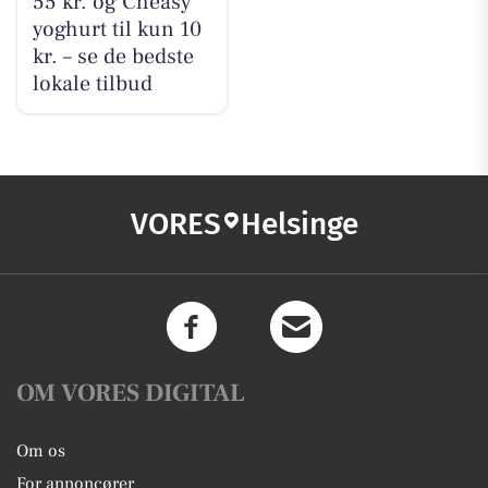
55 kr. og Cheasy
yoghurt til kun 10
kr. – se de bedste
lokale tilbud
VORES
Helsinge
OM VORES DIGITAL
Om os
For annoncører