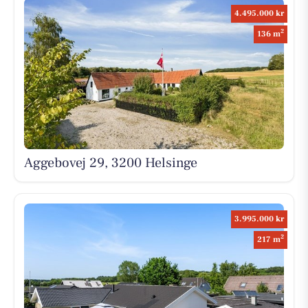
4.495.000 kr
2
136 m
Aggebovej 29, 3200 Helsinge
3.995.000 kr
2
217 m