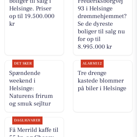
boliger til salg i
Frederiksborgvej
Helsinge. Priser
93 i Helsinge
op til 19.500.000
drømmehjemmet?
kr
Se de dyreste
boliger til salg nu
for op til
8.995.000 kr
DET SKER
ALARM112
Spændende
Tre drenge
weekend i
kastede blommer
Helsinge:
på biler i Helsinge
Naturens frirum
og smuk sejltur
DAGLIGVARER
Få Merrild kaffe til