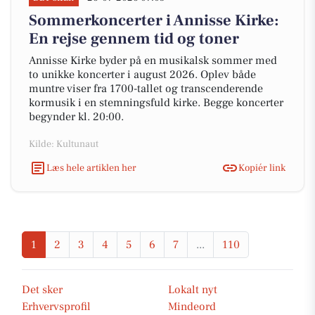
Sommerkoncerter i Annisse Kirke:
En rejse gennem tid og toner
Annisse Kirke byder på en musikalsk sommer med
to unikke koncerter i august 2026. Oplev både
muntre viser fra 1700-tallet og transcenderende
kormusik i en stemningsfuld kirke. Begge koncerter
begynder kl. 20:00.
Kilde: Kultunaut
Læs hele artiklen her
Kopiér link
1
2
3
4
5
6
7
...
110
Det sker
Lokalt nyt
Erhvervsprofil
Mindeord