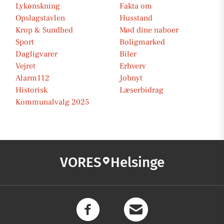
Lykønskning
Fakta om
Opslagstavlen
Husstand
Krop & Sundhed
Mød dine naboer
Sport
Boligmarked
Dagligvarer
Biler
Vejret
Erhverv
Alarm112
Jobnyt
Historisk
Læserbidrag
Kommunalvalg 2025
VORES
Helsinge