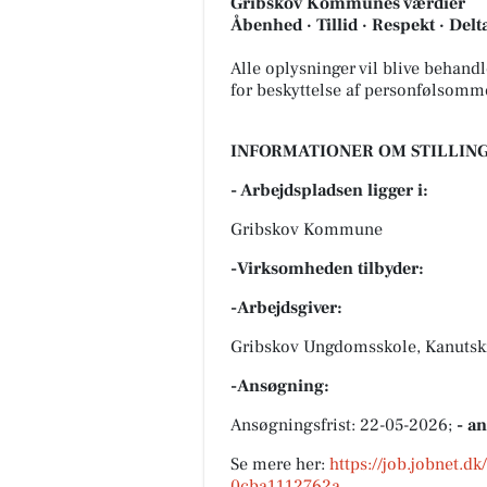
Gribskov Kommunes værdier
Åbenhed · Tillid · Respekt · Delta
Alle oplysninger vil blive behand
for beskyttelse af personfølsomm
INFORMATIONER OM STILLING
- Arbejdspladsen ligger i:
Gribskov Kommune
-Virksomheden tilbyder:
-Arbejdsgiver:
Gribskov Ungdomsskole, Kanutski
-Ansøgning:
Ansøgningsfrist: 22-05-2026;
- a
Se mere her:
https://job.jobnet.d
0cba1112762a