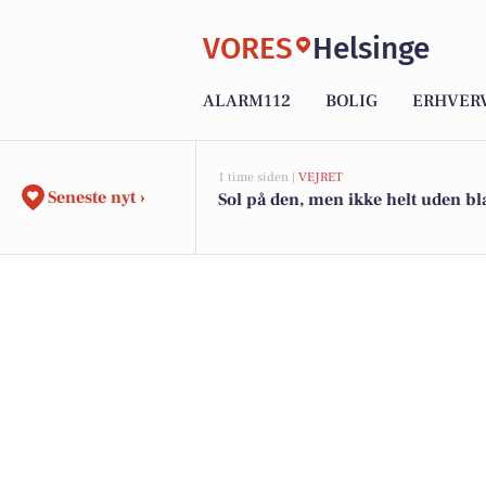
VORES
Helsinge
ALARM112
BOLIG
ERHVER
1 time siden |
VEJRET
Seneste nyt ›
Sol på den, men ikke helt uden bl