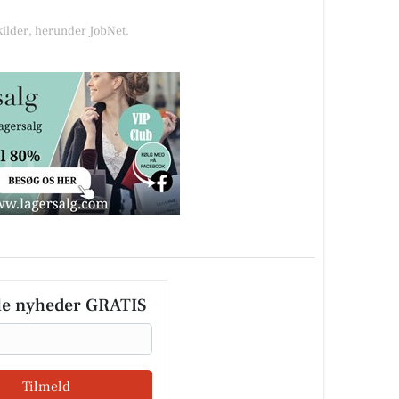
kilder, herunder JobNet.
le nyheder GRATIS
Tilmeld