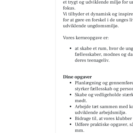
et trygt og udviklende miljø for u
fokus.
Vi tilbyder et dynamisk og inspi
for at gøre en forskel i de unges 
udviklende ungdomsmiljø.
Vores kerneopgave er:
at skabe et rum, hvor de un
fællesskaber, modnes og da
deres teenageliv.
Dine opgaver
Planlægning og gennemførel
styrker fællesskab og person
Skabe og vedligeholde stærke
mødt.
Arbejde tæt sammen med koll
udviklende arbejdsmiljø.
Bidrage til, at vores klubber
Udføre praktiske opgaver, s
mm.