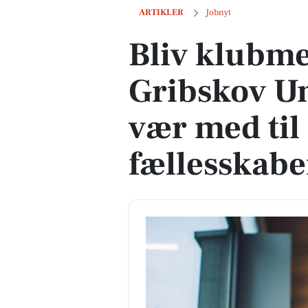
Bliv klubmedarbejder hos Gribskov Ung
ARTIKLER
Jobnyt
Bliv klubm
Gribskov U
vær med til
fællesskabe