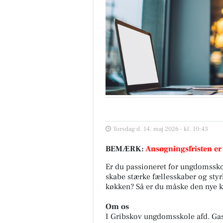
Torsdag d. 14. maj 2026 - kl. 10:43
BEMÆRK:
Ansøgningsfristen er
Er du passioneret for ungdomssko
skabe stærke fællesskaber og styrk
køkken? Så er du måske den nye kl
Om os
I Gribskov ungdomsskole afd. Gas