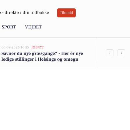
 -
direkte i din indbakke
Tilmeld
SPORT
VEJRET
06-08-2026 10:55 |
JOBNYT
05-08-2026 13:00
‹
›
Savner du nye græsgange? - Her er nye
Frederiksbor
ledige stillinger i Helsinge og omegn
kommet til s
boligerne he