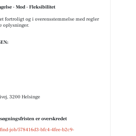
gelse · Mod · Fleksibilitet
let fortroligt og i overensstemmelse med regler
e oplysninger.
EN:
vej, 3200 Helsinge
nsøgningsfristen er overskredet
k/find-job/578416d3-bfc4-4fee-b2c9-