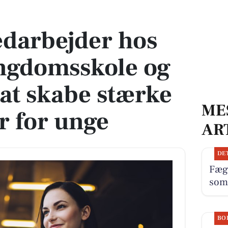
domsskole og vær med til at skabe stærke fællesskaber for unge
edarbejder hos
ngdomsskole og
 at skabe stærke
ME
r for unge
AR
DE
Fæg
som
BO