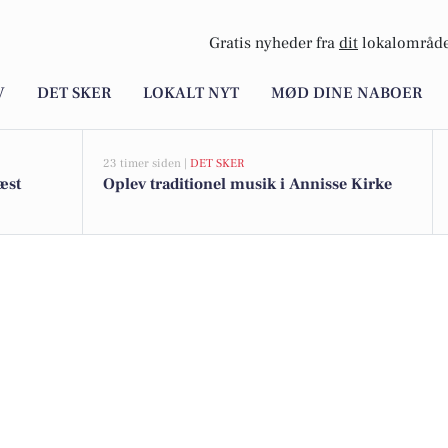
Gratis nyheder fra
dit
lokalområde
V
DET SKER
LOKALT NYT
MØD DINE NABOER
23 timer siden |
DET SKER
æst
Oplev traditionel musik i Annisse Kirke