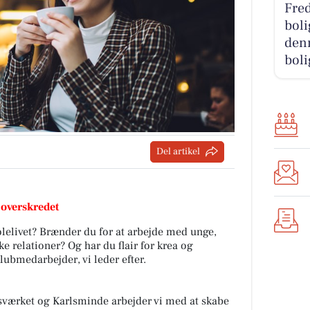
Fred
boli
denn
boli
Del artikel
 overskredet
lelivet? Brænder du for at arbejde med unge,
e relationer? Og har du flair for krea og
ubmedarbejder, vi leder efter.
værket og Karlsminde arbejder vi med at skabe