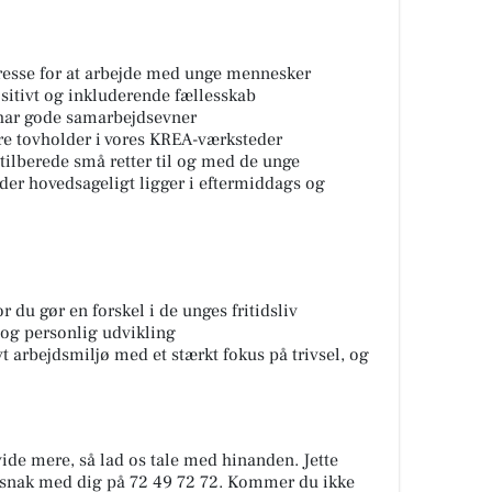
eresse for at arbejde med unge mennesker
ositivt og inkluderende fællesskab
og har gode samarbejdsevner
ære tovholder i vores KREA-værksteder
tilberede små retter til og med de unge
r der hovedsageligt ligger i eftermiddags og
r du gør en forskel i de unges fritidsliv
 og personlig udvikling
 arbejdsmiljø med et stærkt fokus på trivsel, og
 vide mere, så lad os tale med hinanden. Jette
 snak med dig på 72 49 72 72. Kommer du ikke