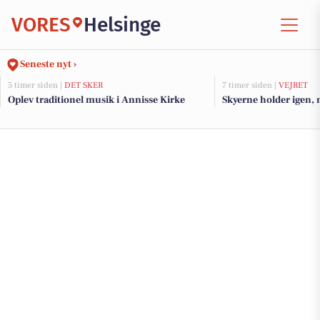
VORES
Helsinge
Seneste nyt ›
5 timer siden |
DET SKER
7 timer siden |
VEJRET
Oplev traditionel musik i Annisse Kirke
Skyerne holder igen, 