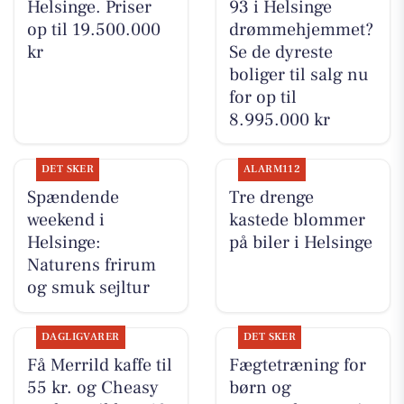
Helsinge. Priser
93 i Helsinge
op til 19.500.000
drømmehjemmet?
kr
Se de dyreste
boliger til salg nu
for op til
8.995.000 kr
DET SKER
ALARM112
Spændende
Tre drenge
weekend i
kastede blommer
Helsinge:
på biler i Helsinge
Naturens frirum
og smuk sejltur
DAGLIGVARER
DET SKER
Få Merrild kaffe til
Fægtetræning for
55 kr. og Cheasy
børn og