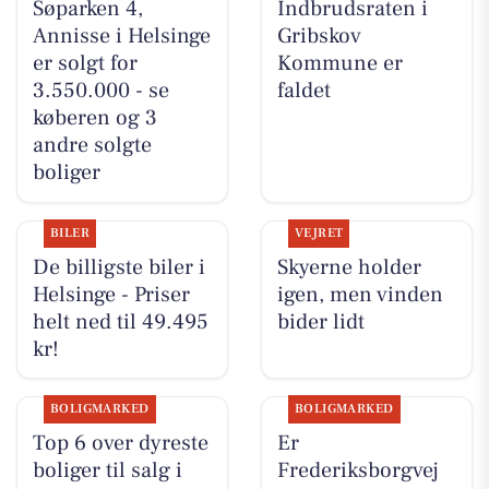
Søparken 4,
Indbrudsraten i
Annisse i Helsinge
Gribskov
er solgt for
Kommune er
3.550.000 - se
faldet
køberen og 3
andre solgte
boliger
BILER
VEJRET
De billigste biler i
Skyerne holder
Helsinge - Priser
igen, men vinden
helt ned til 49.495
bider lidt
kr!
BOLIGMARKED
BOLIGMARKED
Top 6 over dyreste
Er
boliger til salg i
Frederiksborgvej