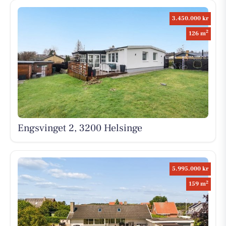
3.450.000 kr
2
126 m
Engsvinget 2, 3200 Helsinge
5.995.000 kr
2
159 m