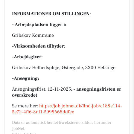
INFORMATIONER OM STILLINGEN:
- Arbejdspladsen ligger i:
Gribskov Kommune
-Virksomheden tilbyder:
-Arbejdsgiver:
Gribskov Helhedspleje, Østergade, 3200 Helsinge
-Ansøgning:
Ansøgningsfrist: 12-11-2025;
- ansøgningsfristen er
overskredet
Se mere her:
https://job.jobnet.dk/find-job/c188e114-
5e72-4ff6-8df1-5998668ddfee
Data er automatisk hentet fra eksterne kilder, herunder
JobNet.