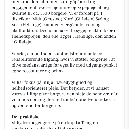
medarbejdere, der med stort gåpåmod og
engagement leverer hjemme- og sygepleje af høj
kvalitet til ca. 1500 borgere. Vi er fordelt på 4
distrikter, Midt (Græsted) Nord (Gilleleje) Syd og
Vest (Helsinge), samt et tværgående team og
akutfunktion. Desuden har vi to sygeplejeklinikker i
Helhedsplejen, den ene ligger i Helsinge, den anden
i Gilleleje.
Vi arbejder ud fra en sundhedsfremmende og
rehabiliterende tilgang, hvor vi støtter borgerne i at
blive medansvarlige for eget liv med udgangspunkt i
egne ressourcer og behov.
Vi har fokus på miljø, bæredygtighed og
helhedsorienteret pleje. Det betyder, at vi uanset
vores stilling giver borgere den pleje de behøver, når
vi er hos dem og dermed undgår unødvendig kørsel
og ventetid for borgerne.
Det praktiske
Vi byder meget gerne på en kop kaffe og en
rundvisning i det distrikt du ønsker.