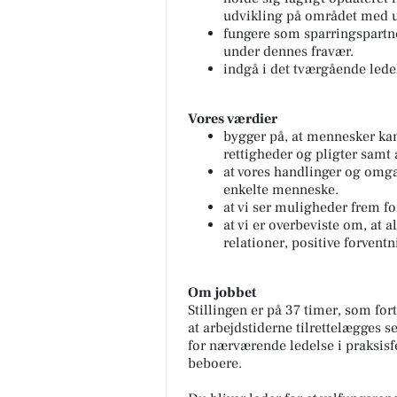
udvikling på området med u
fungere som sparringspartn
under dennes fravær.
indgå i det tværgående le
Vores værdier
bygger på, at mennesker ka
rettigheder og pligter sam
at vores handlinger og omga
enkelte menneske.
at vi ser muligheder frem f
at vi er overbeviste om, at
relationer, positive forvent
Om jobbet
Stillingen er på 37 timer, som fort
at arbejdstiderne tilrettelægges s
for nærværende ledelse i praksis
beboere.