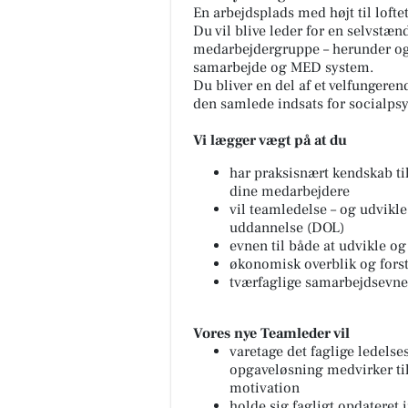
En arbejdsplads med højt til lofte
Du vil blive leder for en selvstæ
medarbejdergruppe – herunder ogs
samarbejde og MED system.
Du bliver en del af et velfungere
den samlede indsats for socialpsy
Vi lægger vægt på at du
har praksisnært kendskab til
dine medarbejdere
vil teamledelse – og udvikle
uddannelse (DOL)
evnen til både at udvikle og 
økonomisk overblik og fors
tværfaglige samarbejdsevne
Vores nye Teamleder vil
varetage det faglige ledelse
opgaveløsning medvirker til 
motivation
holde sig fagligt opdateret 