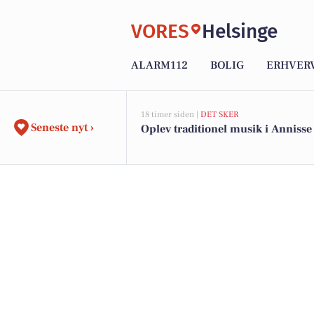
VORES
Helsinge
ALARM112
BOLIG
ERHVER
18 timer siden |
DET SKER
Seneste nyt ›
Oplev traditionel musik i Annisse