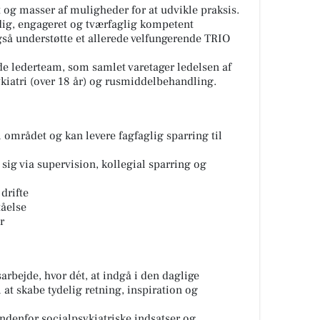
t og masser af muligheder for at udvikle praksis.
ndig, engageret og tværfaglig kompetent
å understøtte et allerede velfungerende TRIO
nde lederteam, som samlet varetager ledelsen af
kiatri (over 18 år) og rusmiddelbehandling.
 området og kan levere fagfaglig sparring til
 sig via supervision, kollegial sparring og
drifte
tåelse
r
sarbejde, hvor dét, at indgå i den daglige
at skabe tydelig retning, inspiration og
indenfor socialpsykiatriske indsatser og