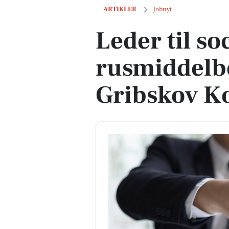
Leder til socialpsykiatri og rusmidd
ARTIKLER
Jobnyt
Leder til so
rusmiddelb
Gribskov 