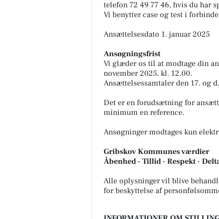
telefon 72 49 77 46, hvis du har sp
Vi benytter case og test i forbind
Ansættelsesdato 1. januar 2025
Ansøgningsfrist
Vi glæder os til at modtage din 
november 2025, kl. 12.00.
Ansættelsessamtaler den 17. og d
Det er en forudsætning for ansæt
minimum en reference.
Ansøgninger modtages kun elektron
Gribskov Kommunes værdier
Åbenhed · Tillid · Respekt · Delta
Alle oplysninger vil blive behand
for beskyttelse af personfølsomm
INFORMATIONER OM STILLING