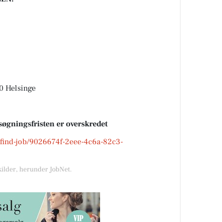
00 Helsinge
søgningsfristen er overskredet
k/find-job/9026674f-2eee-4c6a-82c3-
kilder, herunder JobNet.