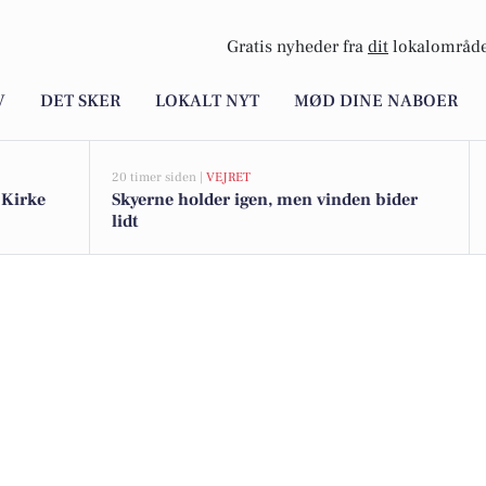
Gratis nyheder fra
dit
lokalområde
V
DET SKER
LOKALT NYT
MØD DINE NABOER
20 timer siden |
VEJRET
 Kirke
Skyerne holder igen, men vinden bider
lidt