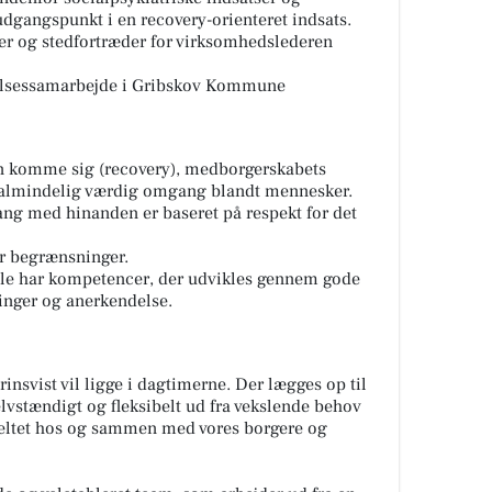
dgangspunkt i en recovery-orienteret indsats.
er og stedfortræder for virksomhedslederen
delsessamarbejde i Gribskov Kommune
n komme sig (recovery), medborgerskabets
t almindelig værdig omgang blandt mennesker.
ng med hinanden er baseret på respekt for det
or begrænsninger.
 alle har kompetencer, der udvikles gennem gode
ninger og anerkendelse.
rinsvist vil ligge i dagtimerne. Der lægges op til
elvstændigt og fleksibelt ud fra vekslende behov
feltet hos og sammen med vores borgere og