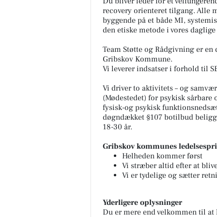
Du bliver leder for et velfungeren
recovery orienteret tilgang. Alle 
byggende på et både MI, systemis
den etiske metode i vores daglig
Team Støtte og Rådgivning er en d
Gribskov Kommune.
Vi leverer indsatser i forhold til 
Vi driver to aktivitets – og samvæ
(Mødestedet) for psykisk sårbare o
fysisk-og psykisk funktionsnedsætt
døgndækket §107 botilbud beligge
18-30 år.
Gribskov kommunes ledelsespr
Helheden kommer først
Vi stræber altid efter at bli
Vi er tydelige og sætter retn
Yderligere oplysninger
Du er mere end velkommen til at