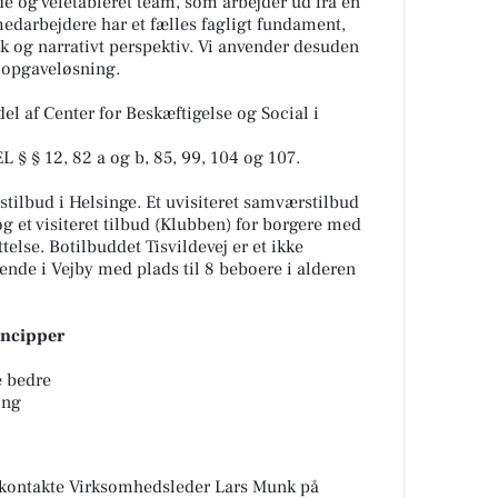
de og veletableret team, som arbejder ud fra en
medarbejdere har et fælles fagligt fundament,
k og narrativt perspektiv. Vi anvender desuden
e opgaveløsning.
el af Center for Beskæftigelse og Social i
SEL § § 12, 82 a og b, 85, 99, 104 og 107.
rstilbud i Helsinge. Et uvisiteret samværstilbud
g et visiteret tilbud (Klubben) for borgere med
else. Botilbuddet Tisvildevej er et ikke
nde i Vejby med plads til 8 beboere i alderen
incipper
ve bedre
ing
 kontakte Virksomhedsleder Lars Munk på