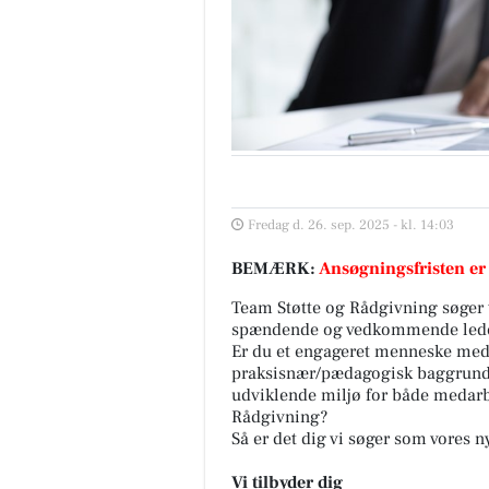
Fredag d. 26. sep. 2025 - kl. 14:03
BEMÆRK:
Ansøgningsfristen er
Team Støtte og Rådgivning søger t
spændende og vedkommende led
Er du et engageret menneske me
praksisnær/pædagogisk baggrund? 
udviklende miljø for både medarb
Rådgivning?
Så er det dig vi søger som vores 
Vi tilbyder dig