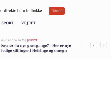
 -
direkte i din indbakke
Tilmeld
SPORT
VEJRET
06-08-2026 10:55 |
JOBNYT
05-08-2026 13:00
‹
›
Savner du nye græsgange? - Her er nye
Frederiksbor
ledige stillinger i Helsinge og omegn
kommet til s
boligerne he