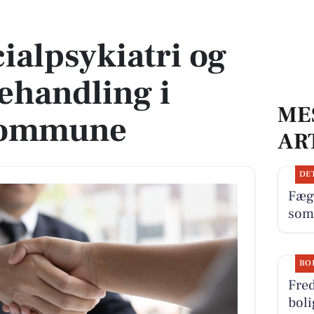
elbehandling i Gribskov Kommune
cialpsykiatri og
ehandling i
ME
Kommune
AR
DE
Fæg
som
BO
Fred
boli