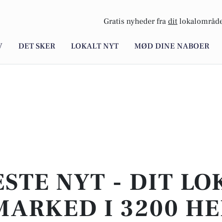
Gratis nyheder fra
dit
lokalområde
V
DET SKER
LOKALT NYT
MØD DINE NABOER
STE NYT - DIT L
MARKED I 3200 HE