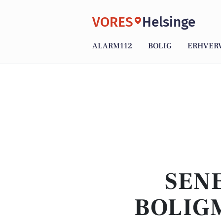
VORES
Helsinge
ALARM112
BOLIG
ERHVER
SENE
BOLIG