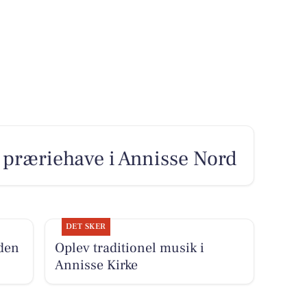
 præriehave i Annisse Nord
DET SKER
uden
Oplev traditionel musik i
Annisse Kirke