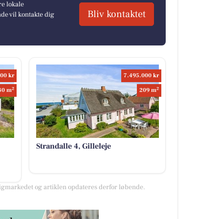
re lokale
Bliv kontaktet
e vil kontakte dig
00 kr
7.495.000 kr
2
2
80 m
209 m
Strandalle 4, Gilleleje
gmarkedet og artiklen opdateres derfor løbende.