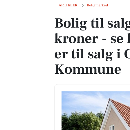
Bolig til salg for 2,6 mio. kroner - se 
ARTIKLER
Boligmarked
Bolig til sal
kroner - se 
er til salg i
Kommune