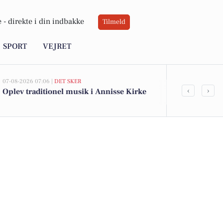
 -
direkte i din indbakke
Tilmeld
SPORT
VEJRET
07-08-2026 07:06 |
DET SKER
06-08-2026 10:55
‹
›
Oplev traditionel musik i Annisse Kirke
Savner du ny
ledige still