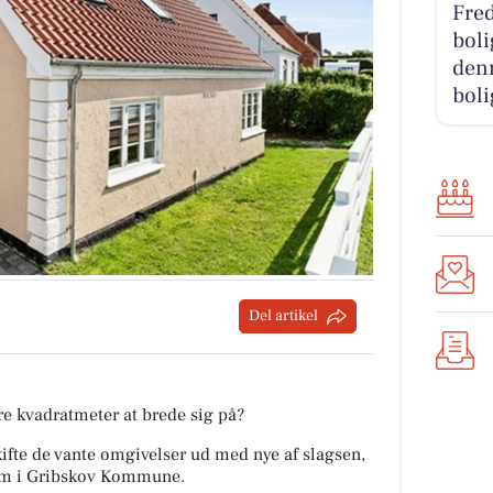
Fred
boli
denn
boli
Del artikel
re kvadratmeter at brede sig på?
 skifte de vante omgivelser ud med nye af slagsen,
jem i Gribskov Kommune.