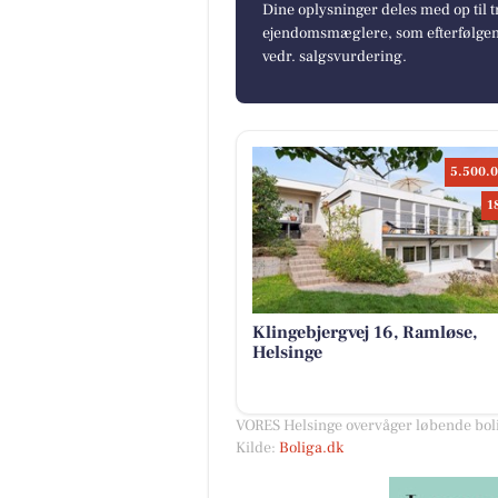
Dine oplysninger deles med op til t
ejendomsmæglere, som efterfølgend
vedr. salgsvurdering.
5.500.0
1
Klingebjergvej 16, Ramløse,
Helsinge
VORES Helsinge overvåger løbende boli
Kilde:
Boliga.dk