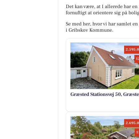
Det kan være, at I allerede har en 
fornuftigt at orientere sig på bol
Se med her, hvor vi har samlet en o
i Gribskov Kommune.
2.595.0
1
Græsted Stationsvej 50, Græst
2.695.0
1