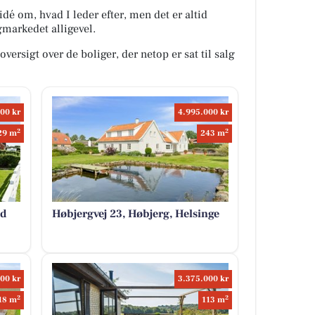
idé om, hvad I leder efter, men det er altid
igmarkedet alligevel.
versigt over de boliger, der netop er sat til salg
00 kr
4.995.000 kr
2
2
29 m
243 m
ed
Høbjergvej 23, Høbjerg, Helsinge
00 kr
3.375.000 kr
2
2
18 m
113 m