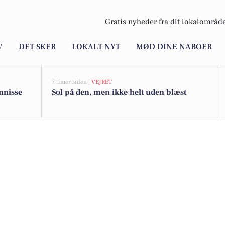
Gratis nyheder fra
dit
lokalområde
V
DET SKER
LOKALT NYT
MØD DINE NABOER
7 timer siden |
VEJRET
nnisse
Sol på den, men ikke helt uden blæst