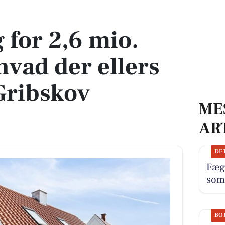
hvad der ellers er til salg i Gribskov Kommune
g for 2,6 mio.
hvad der ellers
 Gribskov
ME
AR
DE
Fæg
som
BO