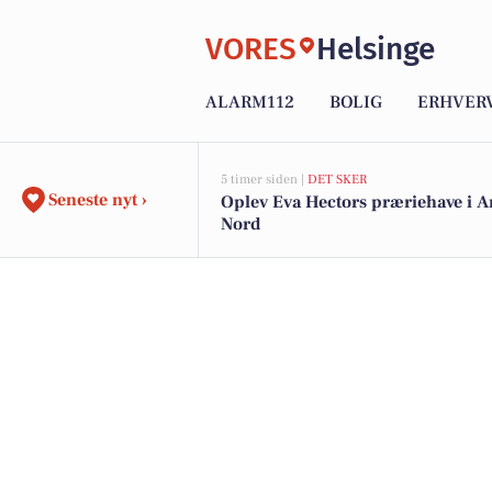
VORES
Helsinge
ALARM112
BOLIG
ERHVER
5 timer siden |
DET SKER
Seneste nyt ›
Oplev Eva Hectors præriehave i A
Nord