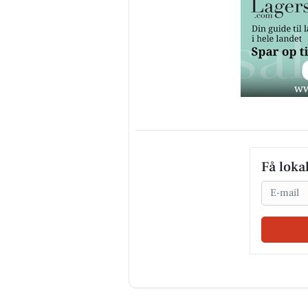
Få loka
Email