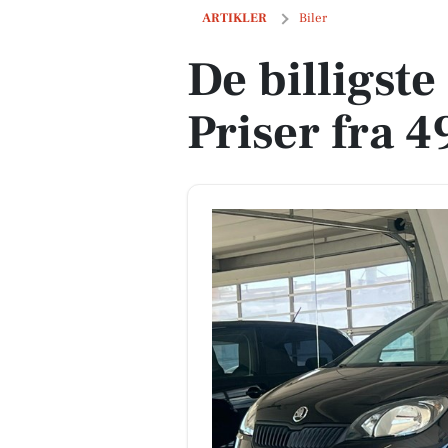
De billigste biler i Helsinge - Priser fr
ARTIKLER
Biler
De billigste
Priser fra 4