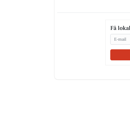
Få loka
Email