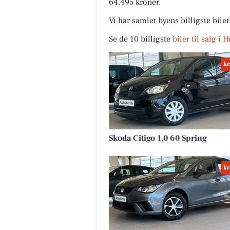
64.495 kroner.
Vi har samlet byens billigste bile
Se de 10 billigste
biler til salg i 
kr
Skoda Citigo 1,0 60 Spring
kr