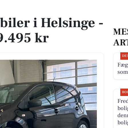
a 49.495 kr
 biler i Helsinge -
ME
9.495 kr
AR
DE
Fæg
som
BO
Fred
boli
denn
boli