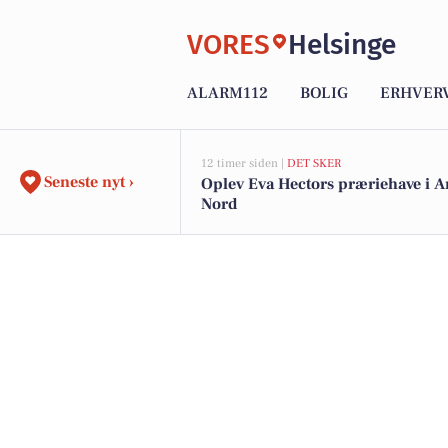
VORES
Helsinge
ALARM112
BOLIG
ERHVER
12 timer siden |
DET SKER
Seneste nyt ›
Oplev Eva Hectors præriehave i A
Nord