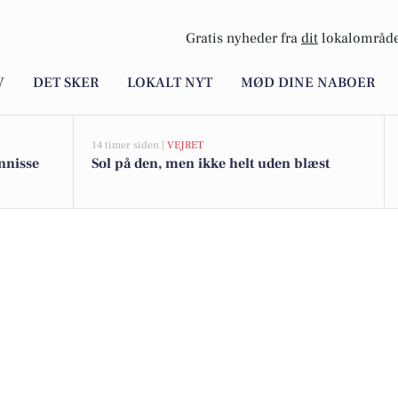
Gratis nyheder fra
dit
lokalområde
V
DET SKER
LOKALT NYT
MØD DINE NABOER
14 timer siden |
VEJRET
nnisse
Sol på den, men ikke helt uden blæst