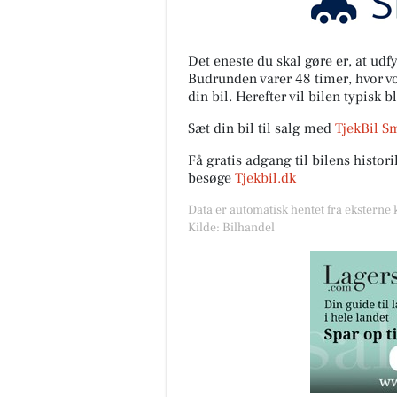
Det eneste du skal gøre er, at ud
Budrunden varer 48 timer, hvor vor
din bil. Herefter vil bilen typisk b
Sæt din bil til salg med
TjekBil S
Få gratis adgang til bilens histo
besøge
Tjekbil.dk
Data er automatisk hentet fra eksterne 
Kilde: Bilhandel