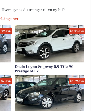
r. Hvem synes du trænger til en ny bil?
Helsinge her
. 49.495
kr. 64.495
Dacia Logan Stepway 0,9 TCe 90
Prestige MCV
. 67.495
kr. 79.495