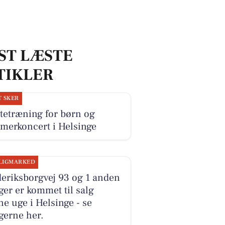
ST LÆSTE
TIKLER
T SKER
tetræning for børn og
merkoncert i Helsinge
LIGMARKED
eriksborgvej 93 og 1 anden
ger er kommet til salg
e uge i Helsinge - se
gerne her.