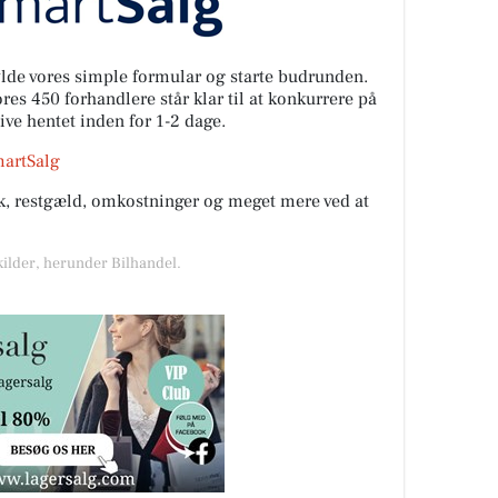
fylde vores simple formular og starte budrunden.
es 450 forhandlere står klar til at konkurrere på
live hentet inden for 1-2 dage.
martSalg
rik, restgæld, omkostninger og meget mere ved at
kilder, herunder Bilhandel.