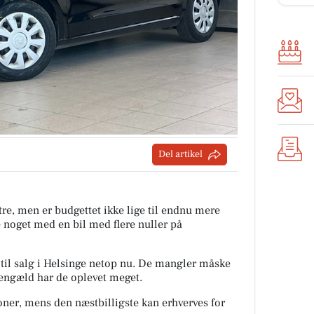
Del artikel
tre, men er budgettet ikke lige til endnu mere
e noget med en bil med flere nuller på
r til salg i Helsinge netop nu. De mangler måske
 gengæld har de oplevet meget.
roner, mens den næstbilligste kan erhverves for