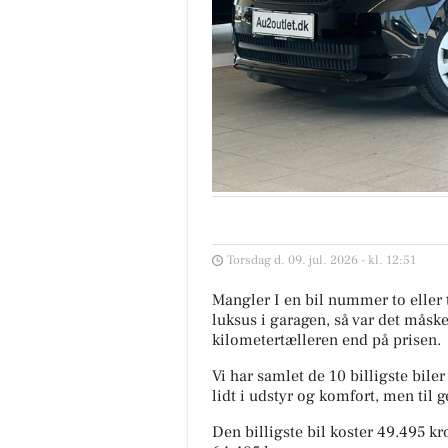
Torsdag d. 09. jul. 2026 - kl. 12:51
Mangler I en bil nummer to eller 
luksus i garagen, så var det måsk
kilometertælleren end på prisen.
Vi har samlet de 10 billigste bile
lidt i udstyr og komfort, men til
Den billigste bil koster 49.495 k