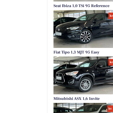
Seat Ibiza 1,0 TSi 95 Reference
kr
Fiat Tipo 1,3 MJT 95 Easy
kr
Mitsubishi ASX 1,6 Invite
kr.