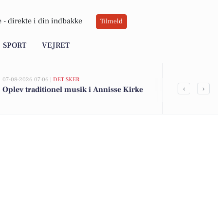
 -
direkte i din indbakke
Tilmeld
SPORT
VEJRET
07-08-2026 07:06 |
DET SKER
06-08-2026 10:55
‹
›
Oplev traditionel musik i Annisse Kirke
Savner du ny
ledige still