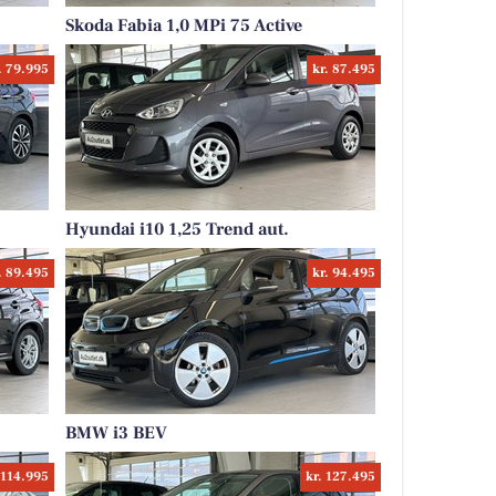
Skoda Fabia 1,0 MPi 75 Active
. 79.995
kr. 87.495
Hyundai i10 1,25 Trend aut.
. 89.495
kr. 94.495
BMW i3 BEV
 114.995
kr. 127.495