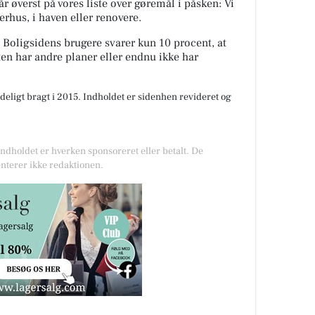
r øverst på vores liste over gøremål i påsken: Vi
erhus, i haven eller renovere.
t Boligsidens brugere svarer kun 10 procent, at
ten har andre planer eller endnu ikke har
deligt bragt i 2015. Indholdet er sidenhen revideret og
Indholdet er hverken sponsoreret eller betalt. De
nterer ikke redaktionen.