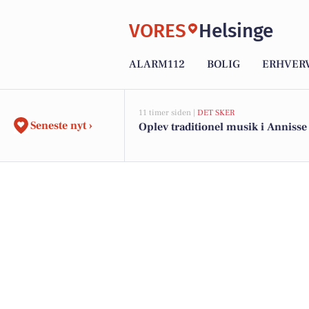
VORES
Helsinge
ALARM112
BOLIG
ERHVER
11 timer siden |
DET SKER
Seneste nyt ›
Oplev traditionel musik i Annisse