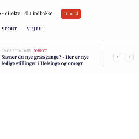
 -
direkte i din indbakke
Tilmeld
SPORT
VEJRET
06-08-2026 10:55 |
JOBNYT
05-08-2026 13:00
‹
›
Savner du nye græsgange? - Her er nye
Frederiksbor
ledige stillinger i Helsinge og omegn
kommet til s
boligerne he