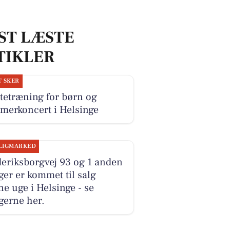
ST LÆSTE
TIKLER
T SKER
tetræning for børn og
merkoncert i Helsinge
LIGMARKED
eriksborgvej 93 og 1 anden
ger er kommet til salg
e uge i Helsinge - se
gerne her.