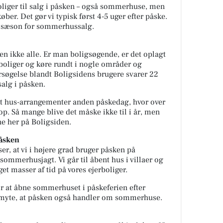
boliger til salg i påsken – også sommerhuse, men
 køber. Det gør vi typisk først 4-5 uger efter påske.
jsæson for sommerhussalg.
en ikke alle. Er man boligsøgende, er det oplagt
boliger og køre rundt i nogle områder og
søgelse blandt Boligsidens brugere svarer 22
salg i påsken.
nt hus-arrangementer anden påskedag, hvor over
p. Så mange blive det måske ikke til i år, men
ne her på Boligsiden.
åsken
er, at vi i højere grad bruger påsken på
sommerhusjagt. Vi går til åbent hus i villaer og
et masser af tid på vores ejerboliger.
r at åbne sommerhuset i påskeferien efter
en myte, at påsken også handler om sommerhuse.