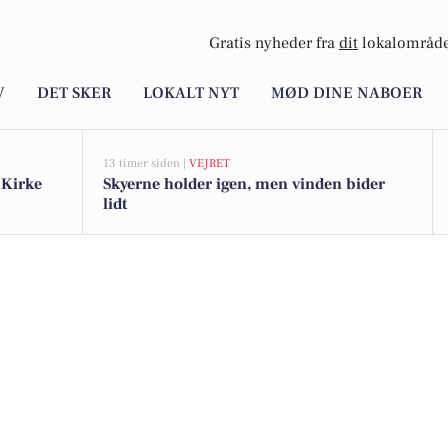
Gratis nyheder fra
dit
lokalområde
V
DET SKER
LOKALT NYT
MØD DINE NABOER
13 timer siden |
VEJRET
 Kirke
Skyerne holder igen, men vinden bider
lidt