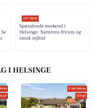
DET SKER
Spændende weekend i
 Se
Helsinge: Naturens frirum og
nu
smuk sejltur
LG I HELSINGE
00 kr
5.995.000 kr
2
2
26 m
159 m