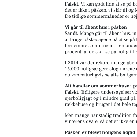
Falskt.
Vi kan godt lide at se på 
det er ikke i påsken, vi slår til og
De tidlige sommermåneder er hø
Vi går til åbent hus i påsken
Sandt.
Mange går til åbent hus, m
at bruge påskedagene på at se på 
fornemme stemningen. I en under
procent, at de skal se på bolig til 
I 2014 var der rekord mange åbe
15.000 boligsælgere slog dørene o
du kan naturligvis se alle boliger
Alt handler om sommerhuse i p
Falskt.
Tidligere undersøgelser vis
ejerboligjagt og i mindre grad på 
rækkehuse og bruger i det hele tag
Men mange har stadig tradition fo
vinterens dvale, så det er ikke 
Påsken er blevet boligens højtid