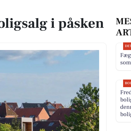
ligsalg i påsken
ME
AR
DE
Fæg
som
BO
Fred
boli
denn
boli