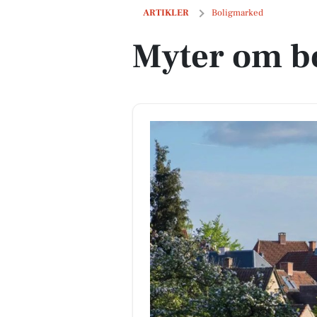
Myter om boligsalg i påsken
ARTIKLER
Boligmarked
Myter om bo