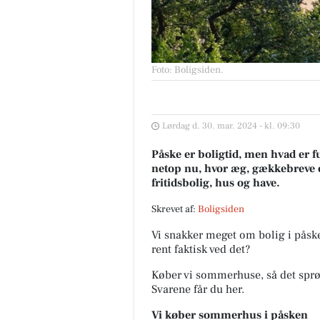
Foto: Boligsiden
.
Lørdag d. 30. mar. 2024 - kl. 09:30
Påske er boligtid, men hvad er f
netop nu, hvor æg, gækkebreve og
fritidsbolig, hus og have.
Skrevet af:
Boligsiden
Vi snakker meget om bolig i påsk
rent faktisk ved det?
Køber vi sommerhuse, så det sprøj
Svarene får du her.
Vi køber sommerhus i påsken