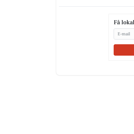
Få loka
Email