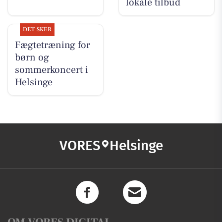
lokale tilbud
DET SKER
Fægtetræning for
børn og
sommerkoncert i
Helsinge
VORES
Helsinge