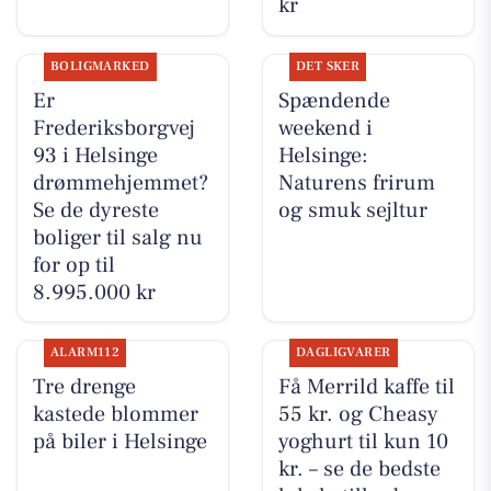
kr
BOLIGMARKED
DET SKER
Er
Spændende
Frederiksborgvej
weekend i
93 i Helsinge
Helsinge:
drømmehjemmet?
Naturens frirum
Se de dyreste
og smuk sejltur
boliger til salg nu
for op til
8.995.000 kr
ALARM112
DAGLIGVARER
Tre drenge
Få Merrild kaffe til
kastede blommer
55 kr. og Cheasy
på biler i Helsinge
yoghurt til kun 10
kr. – se de bedste