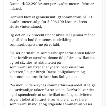
Danmark 22.290 kroner per kvadratmeter i februar
måned.
Dermed blev et gennemsnitligt sommerhus på 90
kvadratmeter solgt for 2.006.100 kroner i årets
sidste vintermåned.
Og det er 0,7 procent under niveauet i januar måned,
og således bød den seneste udvikling i
sommerhuspriserne på et fald.
”Vi ser normalt, at sommerhuspriserne enten falder
eller forbliver uændret denne tid på året, hvilket slet
og ret skyldes, at aktiviteten på
sommerhusmarkedet er yderst begrænset om
vinteren,” siger Birgit Daetz, boligøkonom og
kommunikationsdirektør hos Boligsiden.
”Så indtil videre synes sommerhusmarkedet at følge
de sædvanlige takter for sæsonen. Derfor bliver det
også spændende at se i hvilket omfang aktiviteten
stiger i løbet af foråret, hvor vi plejer at se flere
sommerhushandler og stigende sommerhuspriser,