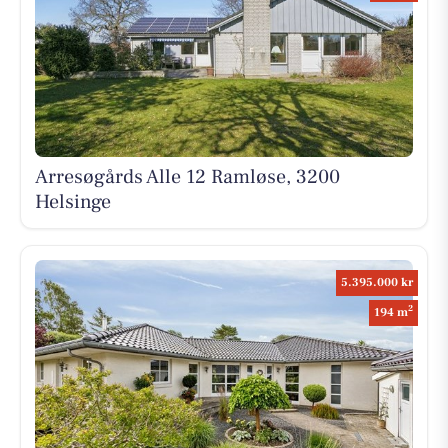
Arresøgårds Alle 12 Ramløse, 3200
Helsinge
5.395.000 kr
2
194 m