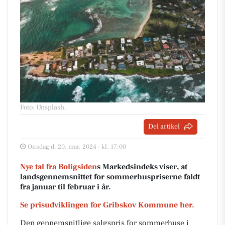
Foto: Unsplash
.
Del artikel
Onsdag d. 20. mar. 2024 - kl. 17:00
Nye tal fra Boligsiden
s Markedsindeks viser, at
landsgennemsnittet for sommerhuspriserne faldt
fra januar til februar i år.
Se prisudviklingen for Gribskov Kommune her.
Den gennemsnitlige salgspris for sommerhuse i