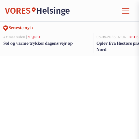
VORES
Helsinge
Seneste nyt ›
4 timer siden |
VEJRET
08-08-2026 07:04 |
DET S
Sol og varme trykker dagens vejr op
Oplev Eva Hectors pr
Nord