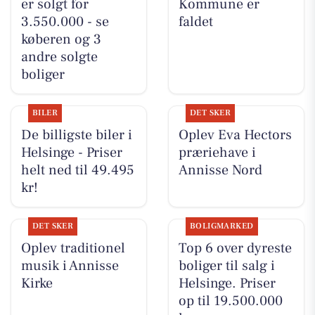
er solgt for
Kommune er
3.550.000 - se
faldet
køberen og 3
andre solgte
boliger
BILER
DET SKER
De billigste biler i
Oplev Eva Hectors
Helsinge - Priser
præriehave i
helt ned til 49.495
Annisse Nord
kr!
DET SKER
BOLIGMARKED
Oplev traditionel
Top 6 over dyreste
musik i Annisse
boliger til salg i
Kirke
Helsinge. Priser
op til 19.500.000