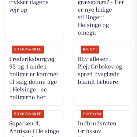
trykker dagens
græsgange? - Her
vejr op
er nye ledige
stillinger i
Helsinge og
omegn
BOLIGMARKED
JOBNYT
Frederiksborgvej
Bliv afløser i
93 og 1 anden
PlejeGribskov og
boliger er kommet
spred livsglæde
til salg denne uge
blandt beboere
i Helsinge - se
boligerne her.
BOLIGMARKED
FAKTA OM
Søparken 4,
Indbrudsraten i
Annisse i Helsinge
Gribskov