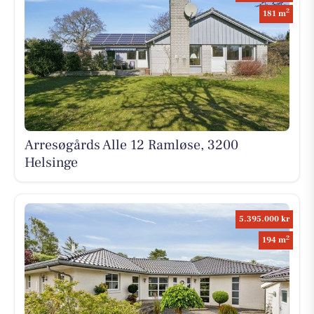
2
181 m
Arresøgårds Alle 12 Ramløse, 3200
Helsinge
5.395.000 kr
2
194 m