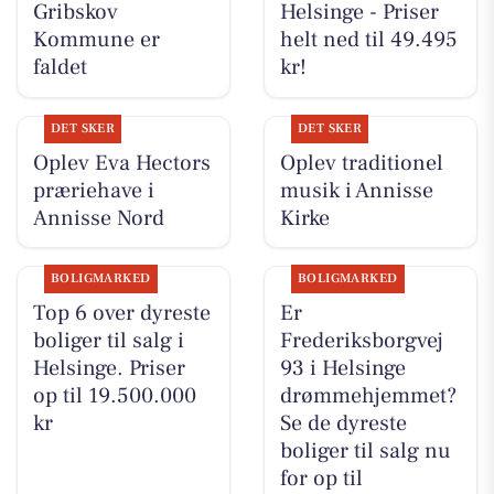
Gribskov
Helsinge - Priser
Kommune er
helt ned til 49.495
faldet
kr!
DET SKER
DET SKER
Oplev Eva Hectors
Oplev traditionel
præriehave i
musik i Annisse
Annisse Nord
Kirke
BOLIGMARKED
BOLIGMARKED
Top 6 over dyreste
Er
boliger til salg i
Frederiksborgvej
Helsinge. Priser
93 i Helsinge
op til 19.500.000
drømmehjemmet?
kr
Se de dyreste
boliger til salg nu
for op til