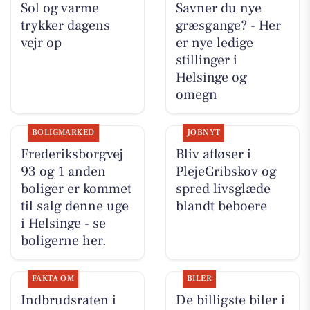
Sol og varme
Savner du nye
trykker dagens
græsgange? - Her
vejr op
er nye ledige
stillinger i
Helsinge og
omegn
BOLIGMARKED
JOBNYT
Frederiksborgvej
Bliv afløser i
93 og 1 anden
PlejeGribskov og
boliger er kommet
spred livsglæde
til salg denne uge
blandt beboere
i Helsinge - se
boligerne her.
FAKTA OM
BILER
Indbrudsraten i
De billigste biler i