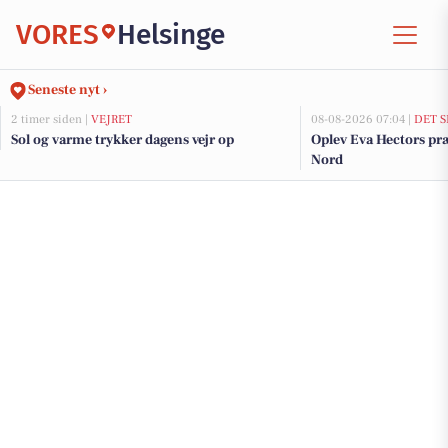
VORES
Helsinge
Seneste nyt ›
2 timer siden |
VEJRET
08-08-2026 07:04 |
DET S
Sol og varme trykker dagens vejr op
Oplev Eva Hectors pr
Nord