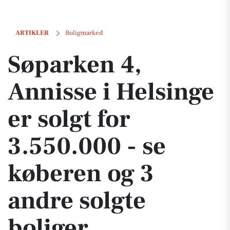
Søparken 4, Annisse i Helsinge er solgt for 3.550.000 - se køberen og
ARTIKLER
Boligmarked
Søparken 4,
Annisse i Helsinge
er solgt for
3.550.000 - se
køberen og 3
andre solgte
boliger