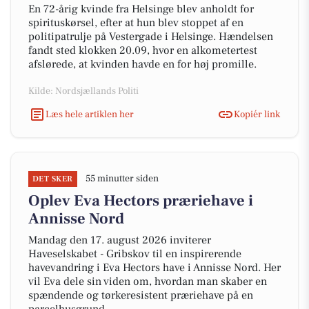
En 72-årig kvinde fra Helsinge blev anholdt for
spirituskørsel, efter at hun blev stoppet af en
politipatrulje på Vestergade i Helsinge. Hændelsen
fandt sted klokken 20.09, hvor en alkometertest
afslørede, at kvinden havde en for høj promille.
Kilde: Nordsjællands Politi
Læs hele artiklen her
Kopiér link
55 minutter siden
DET SKER
Oplev Eva Hectors præriehave i
Annisse Nord
Mandag den 17. august 2026 inviterer
Haveselskabet - Gribskov til en inspirerende
havevandring i Eva Hectors have i Annisse Nord. Her
vil Eva dele sin viden om, hvordan man skaber en
spændende og tørkeresistent præriehave på en