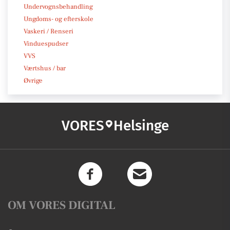
Undervognsbehandling
Ungdoms- og efterskole
Vaskeri / Renseri
Vinduespudser
VVS
Værtshus / bar
Øvrige
VORES
Helsinge
OM VORES DIGITAL