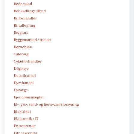
Bedemand
Behandlingstilbud
Bilforhandler
Biludlejning
Bryghus
Byggemarked / trælast
Børnehave
Catering
Cykelforhandler
Dagpleje
Detailhandel
Dyrehandel
Dyrlæge
Ejendomsmægler
El-, gas-, vand- og fjernvarmeforsyning
Elektriker
Elektronik / IT
Entreprenør
Fitnesscenter