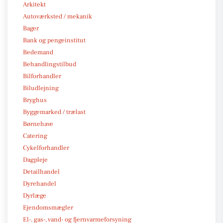
Arkitekt
Autoværksted / mekanik
Bager
Bank og pengeinstitut
Bedemand
Behandlingstilbud
Bilforhandler
Biludlejning
Bryghus
Byggemarked / trælast
Børnehave
Catering
Cykelforhandler
Dagpleje
Detailhandel
Dyrehandel
Dyrlæge
Ejendomsmægler
El-, gas-, vand- og fjernvarmeforsyning