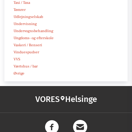
Taxi / Taxa
Tømrer
Udlejningselskab
Undervisning
Undervognsbehandling
Ungdoms- og efterskole
Vaskeri / Renseri
Vinduespudser
VVS
Værtshus / bar
Øvrige
VORES
Helsinge