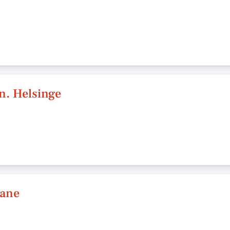
vn. Helsinge
rane